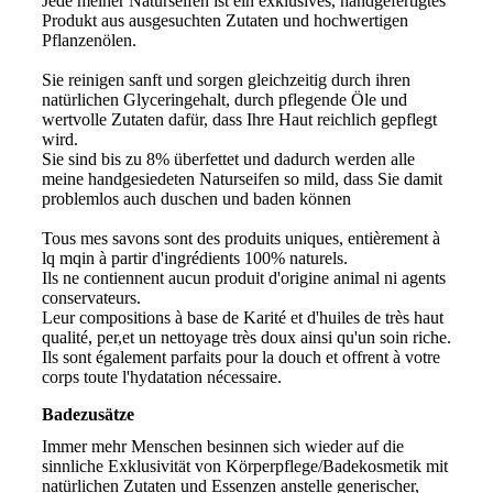
Jede meiner Naturseifen ist ein exklusives, handgefertigtes
Produkt aus ausgesuchten Zutaten und hochwertigen
Pflanzenölen.
Sie reinigen sanft und sorgen gleichzeitig durch ihren
natürlichen Glyceringehalt, durch pflegende Öle und
wertvolle Zutaten dafür, dass Ihre Haut reichlich gepflegt
wird.
Sie sind bis zu 8% überfettet und dadurch werden alle
meine handgesiedeten Naturseifen so mild, dass Sie damit
problemlos auch duschen und baden können
Tous mes savons sont des produits uniques, entièrement à
lq mqin à partir d'ingrédients 100% naturels.
Ils ne contiennent aucun produit d'origine animal ni agents
conservateurs.
Leur compositions à base de Karité et d'huiles de très haut
qualité, per,et un nettoyage très doux ainsi qu'un soin riche.
Ils sont également parfaits pour la douch et offrent à votre
corps toute l'hydatation nécessaire.
Badezusätze
Immer mehr Menschen besinnen sich wieder auf die
sinnliche Exklusivität von Körperpflege/Badekosmetik mit
natürlichen Zutaten und Essenzen anstelle generischer,